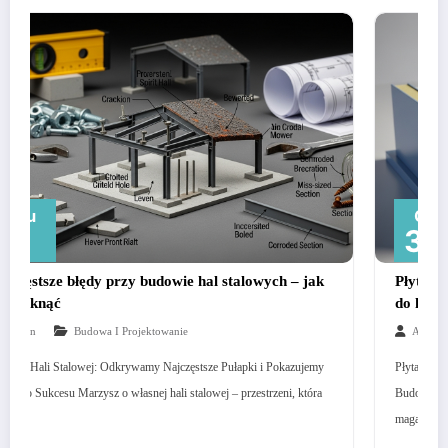
Gru
31
ie hal stalowych – jak
Płyta warstwowa czy blacha trapez
do hali?
ie
Admin
Technologie I Materiały
ęstsze Pułapki i Pokazujemy
Płyta Warstwowa czy Blacha Trapezowa: Ostate
stalowej – przestrzeni, która
Budowie Hali! Zastanawiasz się nad budową nowe
magazynowej, a może…