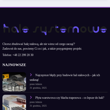
Chcesz zbudować halę stalową, ale nie wiesz od czego zacząć?
Zadzwoń do nas, powiemy Ci co i jak, a także przygotujemy projekt.
Telefon:
+48 22 299 20 30
NAJNOWSZE
Najczęstsze błędy przy budowie hal stalowych – jak ich
uniknąć
przez Admin
31 grudnia, 2025
Płyta warstwowa czy blacha trapezowa – co lepsze do hali?
przez Admin
31 grudnia, 2025